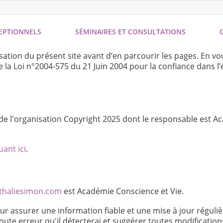
EPTIONNELS
SÉMINAIRES ET CONSULTATIONS
Q
lisation du présent site avant d’en parcourir les pages. En v
e la Loi n°2004-575 du 21 Juin 2004 pour la confiance dans 
 de l'organisation Copyright 2025 dont le responsable est Ac
uant ici
.
athaliesimon.com
est Académie Conscience et Vie.
 assurer une information fiable et une mise à jour régulièr
te erreur qu'il détecterai et suggérer toutes modifications d