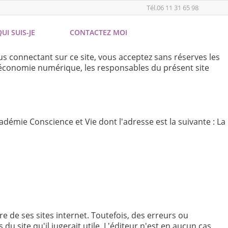
Tél.
06 11 31 65 98
UI SUIS-JE
CONTACTEZ MOI
ous connectant sur ce site, vous acceptez sans réserves les
l’économie numérique, les responsables du présent site
adémie Conscience et Vie dont l'adresse est la suivante : La
e de ses sites internet. Toutefois, des erreurs ou
u site qu'il jugerait utile. L'éditeur n'est en aucun cas