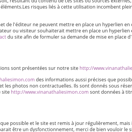
it, résultant du contenu de ces sites ou sources externes,
 éléments.Les risques liés à cette utilisation incombent ple
ernet de l'éditeur ne peuvent mettre en place un hyperlien en 
teur ou visiteur souhaiterait mettre en place un hyperlien en 
act
du site afin de formuler sa demande de mise en place d'u
tions sont présentées sur notre site
http://www.vinanathal
thaliesimon.com
des informations aussi précises que possibl
et les photos non contractuelles. Ils sont donnés sous rése
e site
http://www.vinanathaliesimon.com
sont données à titr
que possible et le site est remis à jour régulièrement, mais 
arait être un dysfonctionnement, merci de bien vouloir le si