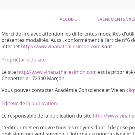
Main menu
ACCUEIL
ÉVÉNEMENTS EXC
Merci de lire avec attention les différentes modalités d’uti
présentes modalités. Aussi, conformément à l’article n°6 d
internet
http://www.vinanathaliesimon.com
sont :
Propriétaire du site
Le site
http://www.vinanathaliesimon.com
est la propriété
Chenetterie - 72340 Marçon.
Vous pouvez contacter Académie Conscience et Vie en
cliq
Editeur de la publication
Le responsable de la publication du site
http://www.vinan
L'éditeur met en œuvre tous les moyens dont il dispose pour
omissions peuvent survenir. L'internaute pourra signaler tou